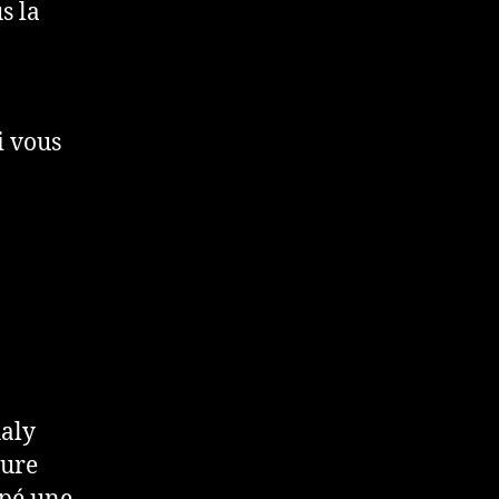
s la
Si vous
haly
ture