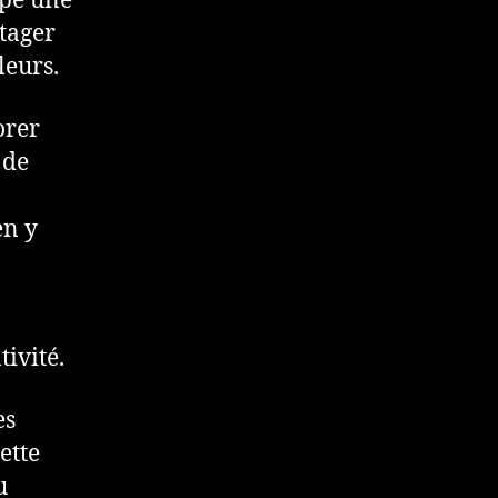
ppé une
tager
leurs.
orer
 de
en y
ivité.
es
ette
u