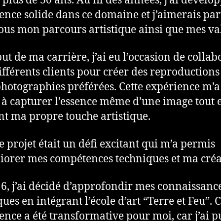
 plus de 30 ans. Au fil des années, j’ai dévelo
ence solide dans ce domaine et j’aimerais par
ous mon parcours artistique ainsi que mes va
ut de ma carrière, j’ai eu l’occasion de collab
ifférents clients pour créer des reproductions
photographies préférées. Cette expérience m’a
 à capturer l’essence même d’une image tout 
nt ma propre touche artistique.
 projet était un défi excitant qui m’a permis
iorer mes compétences techniques et ma créat
6, j’ai décidé d’approfondir mes connaissanc
ques en intégrant l’école d’art “Terre et Feu”. C
ence a été transformative pour moi, car j’ai p