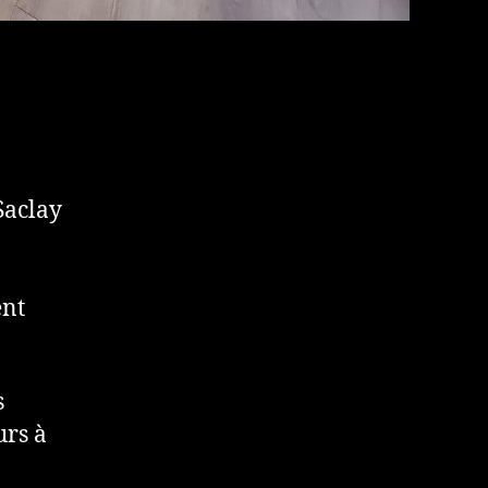
Saclay
ent
s
urs à