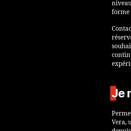
niveau
forme 
Contac
réserv
souhai
contin
expéri
Je 
Permet
Vera, 