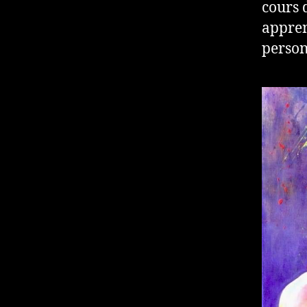
cours 
appren
person