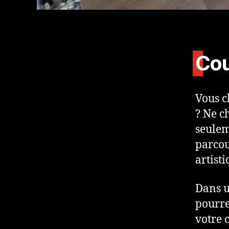
Cou
Vous c
? Ne ch
seulem
parcou
artisti
Dans u
pourre
votre c