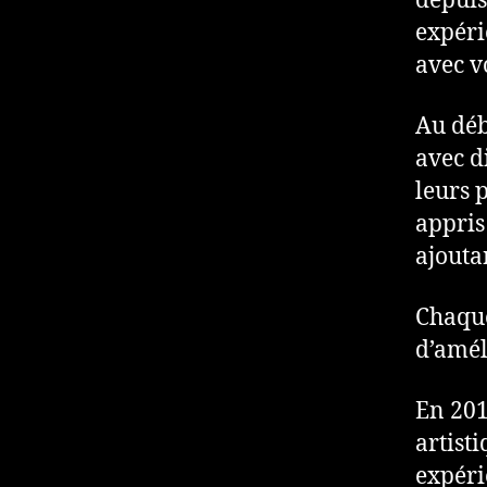
depuis
expéri
avec v
Au déb
avec d
leurs 
appris
ajouta
Chaque
d’amél
En 201
artisti
expéri