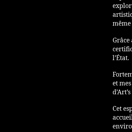
explor
artist
même 
Grâce 
certif
l’État.
Fortem
et mes
d’Art’s
Cet es
accuei
enviro