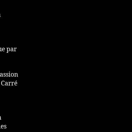
a
ue par
passion
r Carré
n
des