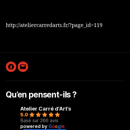
http://ateliercarredarts.fr/?page_id=119
Facebook
E-
mail
Qu’en pensent-ils ?
Atelier Carré d'Art’s
5.0
Basé sur 266 avis
powered by
G
o
o
g
l
e